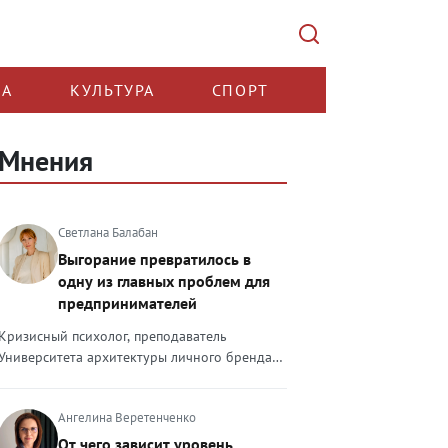
КА
КУЛЬТУРА
СПОРТ
Мнения
Светлана Балабан
Выгорание превратилось в
одну из главных проблем для
предпринимателей
Кризисный психолог, преподаватель
Университета архитектуры личного бренда
Светлана Балабан — о выгорании у
предпринимателей, его причинах, признаках
Ангелина Веретенченко
и способах преодоления Выгорание в 2026
году стало самой острой проблемой, однако
От чего зависит уровень