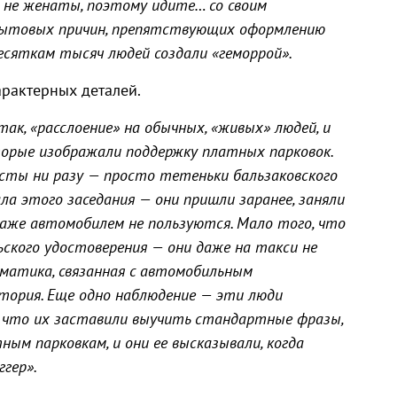
вы не женаты, поэтому идите… со своим
 бытовых причин, препятствующих оформлению
десяткам тысяч людей создали «геморрой».
арактерных деталей.
так, «расслоение» на обычных, «живых» людей, и
орые изображали поддержку платных парковок.
исты ни разу — просто тетеньки бальзаковского
ла этого заседания — они пришли заранее, заняли
даже автомобилем не пользуются. Мало того, что
ьского удостоверения — они даже на такси не
лематика, связанная с автомобильным
тория. Еще одно наблюдение — эти люди
, что их заставили выучить стандартные фразы,
м парковкам, и они ее высказывали, когда
ггер».