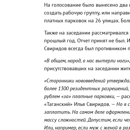
На голосование было вынесено два в
создать рабочую группу, или напра
платных парковок на 26 улицах. Бо
Также на заседании рассматривался 
прошлый год. Отчет принят не был. 
Свиридов всегда был противником п
«В общем, народ, о нас вытерли ноги»
присутствовавших на заседании жите
«Сторонники нововведений утверждал
более 1300 резидентных разрешений, 
рублем «за» платные парковки, —
рас
«Таганский» Илья Свиридов
. — Но я
заплатить. На самом деле оформлен
массу сложностей. Допустим, если че
Или, например, если муж с женой в р