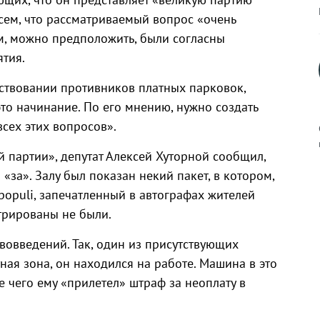
сем, что рассматриваемый вопрос «очень
м, можно предположить, были согласны
ятия.
ществовании противников платных парковок,
это начинание. По его мнению, нужно создать
сех этих вопросов».
 партии», депутат Алексей Хуторной сообщил,
«за». Залу был показан некий пакет, в котором,
к
 populi, запечатленный в автографах жителей
трированы не были.
вовведений. Так, один из присутствующих
тная зона, он находился на работе. Машина в это
р
е чего ему «прилетел» штраф за неоплату в
н