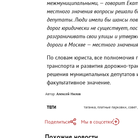
межмуниципальными, — говорит Екате
местного значения вопросы решали 
депутаты. Люди имели бы шансы пов
дорог юридически не существует, по
разграничивать свои улицы и утвержд
дороги в Москве — местного значения
По словам юриста, все полномочия 
транспорта и развития дорожно-тра
решения муниципальных депутатов и
факультативное значение.
Автор:
Алексей Нилов
ТЕГИ
таганка, платные парковки, сове
Поделиться
Мы в соцсетях
Telegram
Похожие новости
Telegram