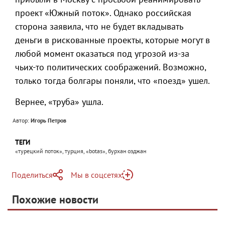
проект «Южный поток». Однако российская
сторона заявила, что не будет вкладывать
деньги в рискованные проекты, которые могут в
любой момент оказаться под угрозой из-за
чьих-то политических соображений. Возможно,
только тогда болгары поняли, что «поезд» ушел.
Вернее, «труба» ушла.
Автор:
Игорь Петров
ТЕГИ
«турецкий поток», турция, «botas», бурхан озджан
Поделиться
Мы в соцсетях
Telegram
Похожие новости
Telegram
Яндекс Дзен
ВКонтакте