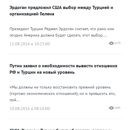
Эрдоган предложил США выбор между Турцией и
Одноклассники
организацией Гюлена
Президент Турции Реджеп Эрдоган считает, что рано или
поздно Америка должна будет сделать этот выбор....
11.08.2016 в 10:23:00
6179
Путин заявил о необходимости вывести отношения
РФ и Турции на новый уровень
«Мы должны не только восстановить прежний уровень
(торгово-экономических отношений), но и превысить его,
пой...
10.08.2016 в 08:16:00
5695