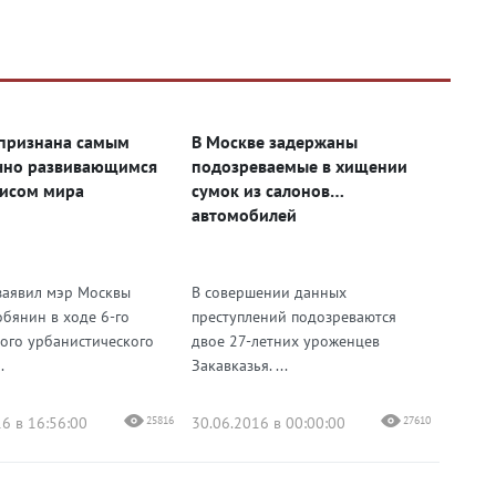
признана самым
В Москве задержаны
чно развивающимся
подозреваемые в хищении
исом мира
сумок из салонов
автомобилей
заявил мэр Москвы
В совершении данных
обянин в ходе 6-го
преступлений подозреваются
ого урбанистического
двое 27-летних уроженцев
.
Закавказья. ...
6 в 16:56:00
25816
30.06.2016 в 00:00:00
27610