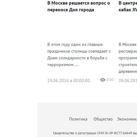
В Москве решается вопрос о
В центр
переносе Дня города
кабак XV
В этом году один из главных
В Москве
праздников столицы совпадает с
реставра
Днем солидарности в борьбе с
программ
терроризмом. ...
строител
деревянн
29.06.2016 в 00:00:00
27252
28.06.201
Политика
Общество
Экономик
Свидетельство о регистрации СМИ Эл № ФС77-64649 выд