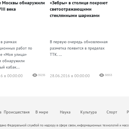
е Москвы обнаружили
«Зебры» в столице покроют
III века
светоотражающими
стеклянными шариками
 в рамках
В первую очередь обновленная
ционных работ по
разметка появится в пределах
е «Моя улица»
ТТК. ...
и обнаружили
ый кабак...
6 в 00:00:00
35235
28.06.2016 в 00:00:00
30553
а
Происшествия
В мире
Наука
Культура
Спорт
Р
ано Федеральной службой по надзору в сфере связи, информационных технологий и массо