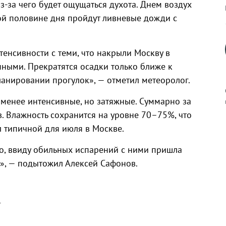
з-за чего будет ощущаться духота. Днем воздух
рой половине дня пройдут ливневые дожди с
енсивности с теми, что накрыли Москву в
нными. Прекратятся осадки только ближе к
планировании прогулок», — отметил метеоролог.
 менее интенсивные, но затяжные. Суммарно за
. Влажность сохранится на уровне 70–75%, что
л типичной для июля в Москве.
к
о, ввиду обильных испарений с ними пришла
е», — подытожил Алексей Сафонов.
р
г
н