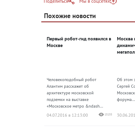
Поделиться
Мы в соцсетях
Telegram
Похожие новости
Telegram
Яндекс Дзен
ВКонтакте
Первый робот-гид появился в
Москва 
Одноклассники
Москве
динами
мегапол
Человекоподобный робот
Об этом 
Алантим расскажет об
Сергей С
архитектуре московской
Московск
подземки на выставке
форума...
«Московское метро &ndash...
04.07.2016 в 12:13:00
15155
30.06.201