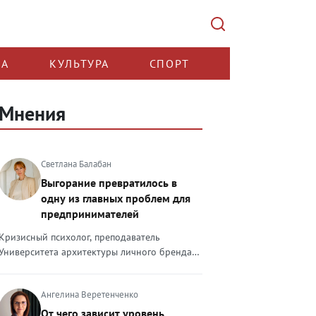
КА
КУЛЬТУРА
СПОРТ
Мнения
Светлана Балабан
Выгорание превратилось в
одну из главных проблем для
предпринимателей
Кризисный психолог, преподаватель
Университета архитектуры личного бренда
Светлана Балабан — о выгорании у
предпринимателей, его причинах, признаках
Ангелина Веретенченко
и способах преодоления Выгорание в 2026
году стало самой острой проблемой, однако
От чего зависит уровень