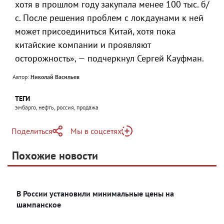
хотя в прошлом году закупала менее 100 тыс. б/
с. После решения проблем с локдаунами к ней
может присоединиться Китай, хотя пока
китайские компании и проявляют
осторожность», — подчеркнул Сергей Кауфман.
Автор:
Николай Васильев
ТЕГИ
эмбарго, нефть, россия, продажа
Поделиться
Мы в соцсетях
Telegram
Похожие новости
Telegram
Яндекс Дзен
ВКонтакте
В России установили минимальные цены на
Одноклассники
шампанское