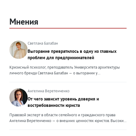
Мнения
Светлана Балабан
Выгорание превратилось в одну из главных
проблем для предпринимателей
Кризисный психолог, преподаватель Университета архитектуры
личного бренда Светлана Балабан — о выгорании у
предпринимателей, его причинах, признаках и способах
преодоления Выгорание в 2026 году стало самой острой
проблемой, однако выгорание у предпринимателей заметно
Ангелина Веретенченко
отличается от выгорания у наёмных сотрудников. Наёмный
От чего зависит уровень доверия и
сотрудник может уйти на больничный или в отпуск, пожаловаться
востребованности юриста
на что-то начальству или сменить работу. Предприниматель — сам
себе начальник и основа системы. Если он устаёт, бизнес не встанет
Правовой эксперт в области семейного и гражданского права
на паузу, а просто начнёт разваливаться. У предпринимателей
Ангелина Веретенченко — о внешних ценностях юристов. Высокий
принято говорить, что они не имеют право на выгорание или на
уровень экспертности, профессионализм,
усталость и должны работать 24/7. Но это очень опасное
клиентоориентированность: когда-то эти понятия формировали