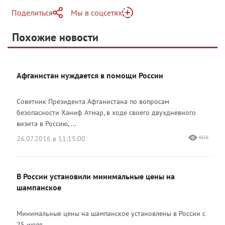
Поделиться
Мы в соцсетях
Telegram
Похожие новости
Telegram
Яндекс Дзен
ВКонтакте
Афганистан нуждается в помощи России
Одноклассники
Советник Президента Афганистана по вопросам
безопасности Ханиф Атмар, в ходе своего двухдневного
визита в Россию, ...
26.07.2016 в 11:15:00
4656
В России установили минимальные цены на
шампанское
Минимальные цены на шампанское установлены в России с
25 июля....