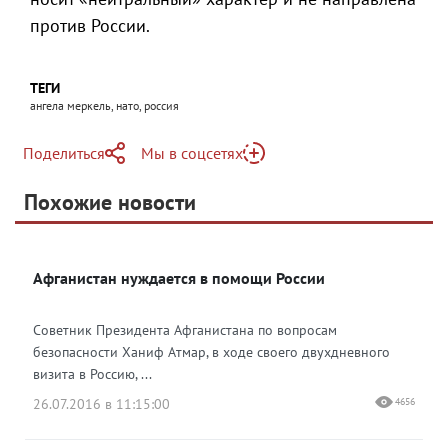
против России.
ТЕГИ
ангела меркель, нато, россия
Поделиться
Мы в соцсетях
Telegram
Похожие новости
Telegram
Яндекс Дзен
ВКонтакте
Афганистан нуждается в помощи России
Одноклассники
Советник Президента Афганистана по вопросам
безопасности Ханиф Атмар, в ходе своего двухдневного
визита в Россию, ...
26.07.2016 в 11:15:00
4656