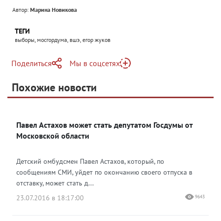
Автор:
Марина Новикова
ТЕГИ
выборы, мосгордума, вшэ, егор жуков
Поделиться
Мы в соцсетях
Telegram
Похожие новости
Telegram
Яндекс Дзен
ВКонтакте
Павел Астахов может стать депутатом Госдумы от
Одноклассники
Московской области
Детский омбудсмен Павел Астахов, который, по
сообщениям СМИ, уйдет по окончанию своего отпуска в
отставку, может стать д...
23.07.2016 в 18:17:00
9643