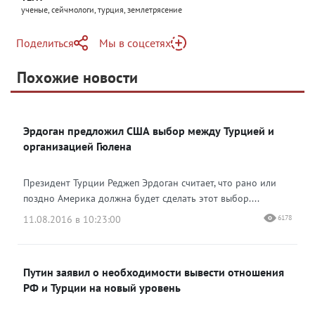
ученые, сейчмологи, турция, землетрясение
Поделиться
Мы в соцсетях
Telegram
Похожие новости
Telegram
Яндекс Дзен
ВКонтакте
Эрдоган предложил США выбор между Турцией и
Одноклассники
организацией Гюлена
Президент Турции Реджеп Эрдоган считает, что рано или
поздно Америка должна будет сделать этот выбор....
11.08.2016 в 10:23:00
6178
Путин заявил о необходимости вывести отношения
РФ и Турции на новый уровень