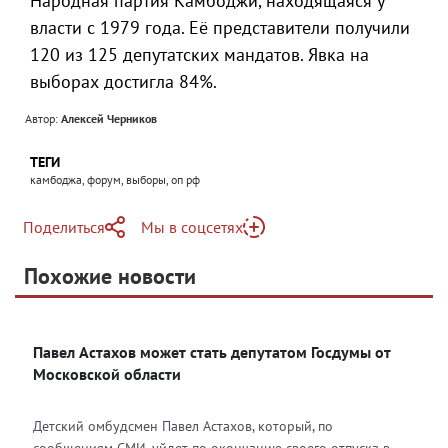
Народная партия Камбоджи, находящаяся у
власти с 1979 года. Её представители получили
120 из 125 депутатских мандатов. Явка на
выборах достигла 84%.
Автор:
Алексей Черников
ТЕГИ
камбоджа, форум, выборы, оп рф
Поделиться
Мы в соцсетях
Telegram
Похожие новости
Telegram
Яндекс Дзен
ВКонтакте
Павел Астахов может стать депутатом Госдумы от
Одноклассники
Московской области
Детский омбудсмен Павел Астахов, который, по