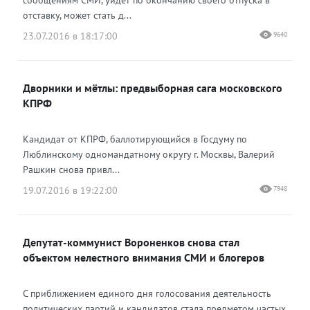
сообщениям СМИ, уйдет по окончанию своего отпуска в
отставку, может стать д...
23.07.2016 в 18:17:00
9640
Дворники и мётлы: предвыборная сага московского
КПРФ
Кандидат от КПРФ, баллотирующийся в Госдуму по
Люблинскому одномандатному округу г. Москвы, Валерий
Рашкин снова привл...
19.07.2016 в 19:22:00
7948
Депутат-коммунист Вороненков снова стал
объектом нелестного внимания СМИ и блогеров
С приближением единого дня голосования деятельность
политических партий и кандидатов стала предметом частых