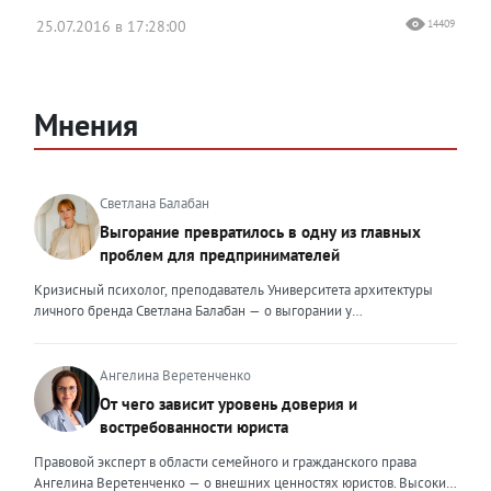
25.07.2016 в 17:28:00
14409
Мнения
Светлана Балабан
Выгорание превратилось в одну из главных
проблем для предпринимателей
Кризисный психолог, преподаватель Университета архитектуры
личного бренда Светлана Балабан — о выгорании у
предпринимателей, его причинах, признаках и способах
преодоления Выгорание в 2026 году стало самой острой
проблемой, однако выгорание у предпринимателей заметно
Ангелина Веретенченко
отличается от выгорания у наёмных сотрудников. Наёмный
От чего зависит уровень доверия и
сотрудник может уйти на больничный или в отпуск, пожаловаться
востребованности юриста
на что-то начальству или сменить работу. Предприниматель — сам
себе начальник и основа системы. Если он устаёт, бизнес не встанет
Правовой эксперт в области семейного и гражданского права
на паузу, а просто начнёт разваливаться. У предпринимателей
Ангелина Веретенченко — о внешних ценностях юристов. Высокий