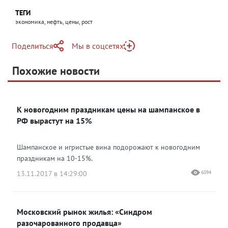
ТЕГИ
экономика, нефть, цены, рост
Поделиться
Мы в соцсетях
Telegram
Похожие новости
Telegram
Яндекс Дзен
ВКонтакте
К новогодним праздникам цены на шампанское в
Одноклассники
РФ вырастут на 15%
Шампанское и игристые вина подорожают к новогодним
праздникам на 10-15%.
13.11.2017 в 14:29:00
6094
Московский рынок жилья: «Синдром
разочарованного продавца»