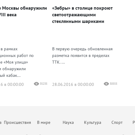
е Москвы обнаружили
«Зебры» в столице покроют
III века
светоотражающими
стеклянными шариками
 в рамках
В первую очередь обновленная
ционных работ по
разметка появится в пределах
е «Моя улица»
ТТК. ...
и обнаружили
ый кабак...
6 в 00:00:00
35235
28.06.2016 в 00:00:00
30555
а
Происшествия
В мире
Наука
Культура
Спорт
Р