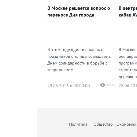
В Москве решается вопрос о
В центр
переносе Дня города
кабак XV
В этом году один из главных
В Москве
праздников столицы совпадает с
реставра
Днем солидарности в борьбе с
программ
терроризмом. ...
строител
деревянн
29.06.2016 в 00:00:00
27255
28.06.201
Политика
Общество
Экономик