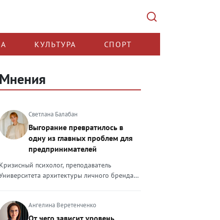
КА
КУЛЬТУРА
СПОРТ
Мнения
Светлана Балабан
Выгорание превратилось в
одну из главных проблем для
предпринимателей
Кризисный психолог, преподаватель
Университета архитектуры личного бренда
Светлана Балабан — о выгорании у
предпринимателей, его причинах, признаках
Ангелина Веретенченко
и способах преодоления Выгорание в 2026
году стало самой острой проблемой, однако
От чего зависит уровень