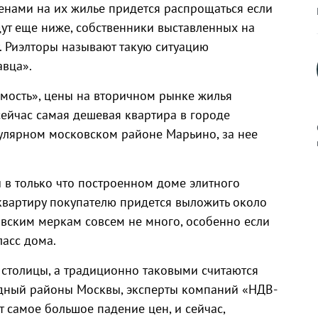
нами на их жилье придется распрощаться если
адут еще ниже, собственники выставленных на
. Риэлторы называют такую ситуацию
вца».
мость», цены на вторичном рынке жилья
 сейчас самая дешевая квартира в городе
улярном московском районе Марьино, за нее
 в только что построенном доме элитного
к
 квартиру покупателю придется выложить около
овским меркам совсем не много, особенно если
ласс дома.
р
столицы, а традиционно таковыми считаются
дный районы Москвы, эксперты компаний «НДВ-
самое большое падение цен, и сейчас,
н