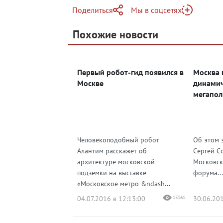
Поделиться
Мы в соцсетях
Telegram
Похожие новости
Telegram
Яндекс Дзен
ВКонтакте
Первый робот-гид появился в
Москва 
Одноклассники
Москве
динами
мегапол
Человекоподобный робот
Об этом 
Алантим расскажет об
Сергей С
архитектуре московской
Московск
подземки на выставке
форума...
«Московское метро &ndash...
04.07.2016 в 12:13:00
15161
30.06.201