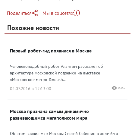
Поделиться
Мы в соцсетях
Telegram
Похожие новости
Telegram
Яндекс Дзен
ВКонтакте
Первый робот-гид появился в Москве
Одноклассники
Человекоподобный робот Алантим расскажет об
архитектуре московской подземки на выставке
«Московское метро &ndash...
04.07.2016 в 12:13:00
15155
Москва признана самым динамично
развивающимся мегаполисом мира
Об этом заявил мэр Москвы Сергей Собянин в ходе 6-го