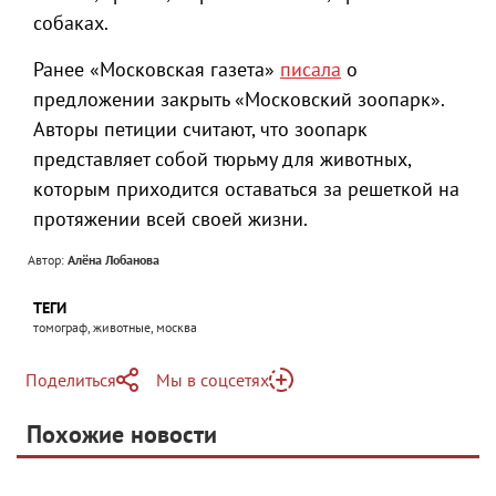
собаках.
Ранее «Московская газета»
писала
о
предложении закрыть «Московский зоопарк».
Авторы петиции считают, что зоопарк
представляет собой тюрьму для животных,
которым приходится оставаться за решеткой на
протяжении всей своей жизни.
Автор:
Алёна Лобанова
ТЕГИ
томограф, животные, москва
Поделиться
Мы в соцсетях
Telegram
Похожие новости
Telegram
Яндекс Дзен
ВКонтакте