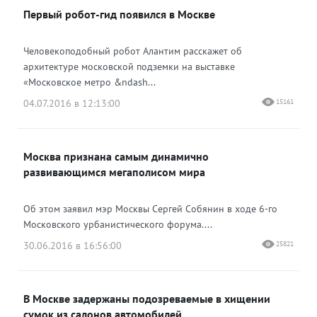
Первый робот-гид появился в Москве
Одноклассники
Человекоподобный робот Алантим расскажет об
архитектуре московской подземки на выставке
«Московское метро &ndash...
04.07.2016 в 12:13:00
15161
Москва признана самым динамично
развивающимся мегаполисом мира
Об этом заявил мэр Москвы Сергей Собянин в ходе 6-го
Московского урбанистического форума....
30.06.2016 в 16:56:00
25821
В Москве задержаны подозреваемые в хищении
сумок из салонов автомобилей