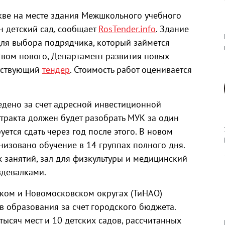
кве на месте здания Межшкольного учебного
н детский сад, сообщает
RosTender.info
. Здание
Для выбора подрядчика, который займется
твом нового, Департамент развития новых
етствующий
тендер
. Стоимость работ оценивается
дено за счет адресной инвестиционной
тракта должен будет разобрать МУК за один
уется сдать через год после этого. В новом
изовано обучение в 14 группах полного дня.
 занятий, зал для физкультуры и медицинский
здевалками.
цком и Новомосковском округах (ТиНАО)
в образования за счет городского бюджета.
тысяч мест и 10 детских садов, рассчитанных