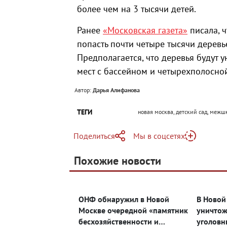
более чем на 3 тысячи детей.
Ранее
«Московская газета»
писала, ч
попасть почти четыре тысячи деревь
Предполагается, что деревья будут 
мест с бассейном и четырехполосно
Автор:
Дарья Алифанова
ТЕГИ
новая москва, детский сад, меж
Поделиться
Мы в соцсетях
Telegram
Похожие новости
Telegram
Яндекс Дзен
ВКонтакте
ОНФ обнаружил в Новой
В Новой
Одноклассники
Москве очередной «памятник
уничтож
бесхозяйственности и
уголовн