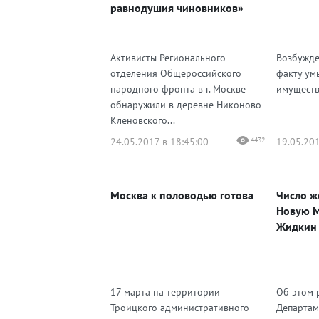
равнодушия чиновников»
Активисты Регионального
Возбужде
отделения Общероссийского
факту ум
народного фронта в г. Москве
имуществ
обнаружили в деревне Никоново
Кленовского...
24.05.2017 в 18:45:00
4432
19.05.201
Москва к половодью готова
Число ж
Новую М
Жидкин
17 марта на территории
Об этом 
Троицкого административного
Департам