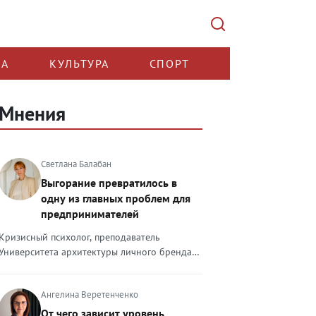
КА
КУЛЬТУРА
СПОРТ
Мнения
Светлана Балабан
Выгорание превратилось в
одну из главных проблем для
предпринимателей
Кризисный психолог, преподаватель
Университета архитектуры личного бренда
Светлана Балабан — о выгорании у
предпринимателей, его причинах, признаках
Ангелина Веретенченко
и способах преодоления Выгорание в 2026
году стало самой острой проблемой, однако
От чего зависит уровень