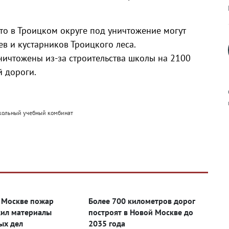
то в Троицком округе под уничтожение могут
ев и кустарников Троицкого леса.
уничтожены из-за строительства школы на 2100
й дороги.
школьный учебный комбинат
к
р
 Москве пожар
Более 700 километров дорог
ил материалы
построят в Новой Москве до
н
ых дел
2035 года