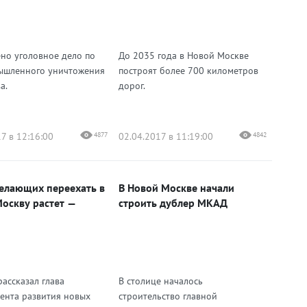
но уголовное дело по
До 2035 года в Новой Москве
ышленного уничтожения
построят более 700 километров
а.
дорог.
7 в 12:16:00
4877
02.04.2017 в 11:19:00
4842
елающих переехать в
В Новой Москве начали
оскву растет —
строить дублер МКАД
рассказал глава
В столице началось
ента развития новых
строительство главной