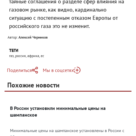
тайные соглашения о разделе сфер влияния на
газовом рынке, как видно, кардинально
ситуацию с постепенным отказом Европы от
российского газа это не изменит.
Автор:
Алексей Черников
ТЕГИ
газ, россия, африка, ес
Поделиться
Мы в соцсетях
Telegram
Похожие новости
Telegram
Яндекс Дзен
ВКонтакте
В России установили минимальные цены на
Одноклассники
шампанское
Минимальные цены на шампанское установлены в России с