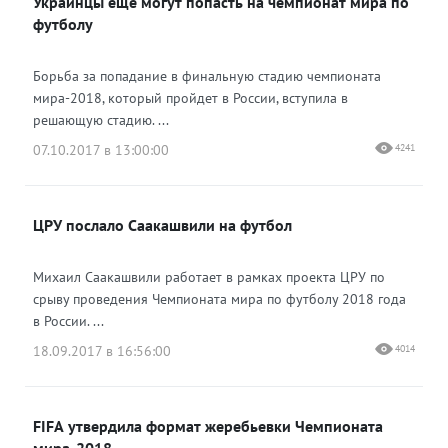
Украинцы еще могут попасть на чемпионат мира по
Одноклассники
футболу
Борьба за попадание в финальную стадию чемпионата
мира-2018, который пройдет в России, вступила в
решающую стадию. ...
07.10.2017 в 13:00:00
4241
ЦРУ послало Саакашвили на футбол
Михаил Саакашвили работает в рамках проекта ЦРУ по
срыву проведения Чемпионата мира по футболу 2018 года
в России. ...
18.09.2017 в 16:56:00
4014
FIFA утвердила формат жеребьевки Чемпионата