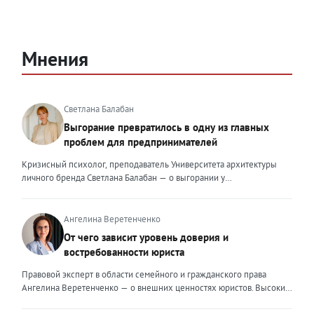
Мнения
Светлана Балабан
Выгорание превратилось в одну из главных
проблем для предпринимателей
Кризисный психолог, преподаватель Университета архитектуры
личного бренда Светлана Балабан — о выгорании у
предпринимателей, его причинах, признаках и способах
преодоления Выгорание в 2026 году стало самой острой
проблемой, однако выгорание у предпринимателей заметно
Ангелина Веретенченко
отличается от выгорания у наёмных сотрудников. Наёмный
От чего зависит уровень доверия и
сотрудник может уйти на больничный или в отпуск, пожаловаться
востребованности юриста
на что-то начальству или сменить работу. Предприниматель — сам
себе начальник и основа системы. Если он устаёт, бизнес не встанет
Правовой эксперт в области семейного и гражданского права
на паузу, а просто начнёт разваливаться. У предпринимателей
Ангелина Веретенченко — о внешних ценностях юристов. Высокий
принято говорить, что они не имеют право на выгорание или на
уровень экспертности, профессионализм,
усталость и должны работать 24/7. Но это очень опасное