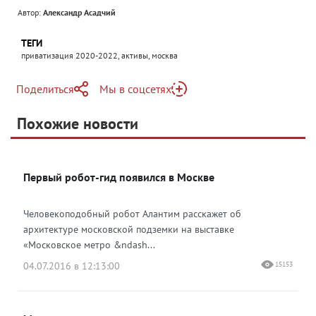
Автор:
Александр Асадчий
ТЕГИ
приватизация 2020-2022, активы, москва
Поделиться
Мы в соцсетях
Telegram
Похожие новости
Telegram
Яндекс Дзен
ВКонтакте
Первый робот-гид появился в Москве
Одноклассники
Человекоподобный робот Алантим расскажет об
архитектуре московской подземки на выставке
«Московское метро &ndash...
04.07.2016 в 12:13:00
15153