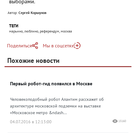
выборами.
Автор:
Сергей Коршунов
ТЕГИ
марьино, люблино, референдум, москва
Поделиться
Мы в соцсетях
Telegram
Похожие новости
Telegram
Яндекс Дзен
ВКонтакте
Первый робот-гид появился в Москве
Одноклассники
Человекоподобный робот Алантим расскажет об
архитектуре московской подземки на выставке
«Московское метро &ndash...
04.07.2016 в 12:13:00
15160