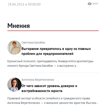
28.06.2016 в 00:00:00
30555
Мнения
Светлана Балабан
Выгорание превратилось в одну из главных
проблем для предпринимателей
Кризисный психолог, преподаватель Университета архитектуры
личного бренда Светлана Балабан — о выгорании у
предпринимателей, его причинах, признаках и способах
преодоления Выгорание в 2026 году стало самой острой
проблемой, однако выгорание у предпринимателей заметно
Ангелина Веретенченко
отличается от выгорания у наёмных сотрудников. Наёмный
От чего зависит уровень доверия и
сотрудник может уйти на больничный или в отпуск, пожаловаться
востребованности юриста
на что-то начальству или сменить работу. Предприниматель — сам
себе начальник и основа системы. Если он устаёт, бизнес не встанет
Правовой эксперт в области семейного и гражданского права
на паузу, а просто начнёт разваливаться. У предпринимателей
Ангелина Веретенченко — о внешних ценностях юристов. Высокий