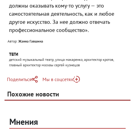
должны оказывать кому-то услугу — это
самостоятельная деятельность, как и любое
другое искусство. За нее должно отвечать
профессиональное сообщество».
Автор:
Жанна Гавшина
ТЕГИ
детский музыкальный театр, улица макаренко, архитектор кротов,
главный архитектор москвы сергей кузнецов
Поделиться
Мы в соцсетях
Telegram
Похожие новости
Telegram
Яндекс Дзен
ВКонтакте
Одноклассники
Мнения