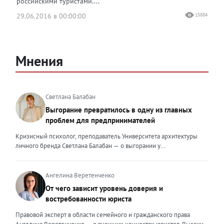
российскими туристами....
29.06.2016 в 00:00:00
15884
Мнения
Светлана Балабан
Выгорание превратилось в одну из главных
проблем для предпринимателей
Кризисный психолог, преподаватель Университета архитектуры
личного бренда Светлана Балабан — о выгорании у
предпринимателей, его причинах, признаках и способах
преодоления Выгорание в 2026 году стало самой острой
проблемой, однако выгорание у предпринимателей заметно
Ангелина Веретенченко
отличается от выгорания у наёмных сотрудников. Наёмный
От чего зависит уровень доверия и
сотрудник может уйти на больничный или в отпуск, пожаловаться
востребованности юриста
на что-то начальству или сменить работу. Предприниматель — сам
себе начальник и основа системы. Если он устаёт, бизнес не встанет
Правовой эксперт в области семейного и гражданского права
на паузу, а просто начнёт разваливаться. У предпринимателей