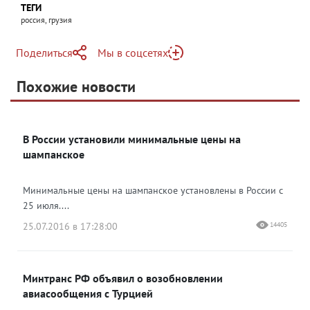
ТЕГИ
россия, грузия
Поделиться
Мы в соцсетях
Telegram
Похожие новости
Telegram
Яндекс Дзен
ВКонтакте
В России установили минимальные цены на
Одноклассники
шампанское
Минимальные цены на шампанское установлены в России с
25 июля....
25.07.2016 в 17:28:00
14405
Минтранс РФ объявил о возобновлении
авиасообщения с Турцией