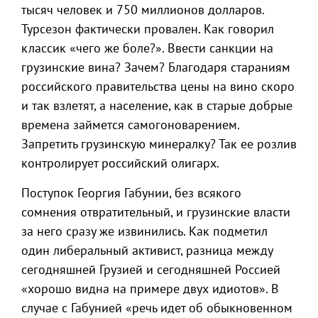
тысяч человек и 750 миллионов долларов.
Турсезон фактически провален. Как говорил
классик «чего же боле?». Ввести санкции на
грузинские вина? Зачем? Благодаря стараниям
российского правительства цены на вино скоро
и так взлетят, а население, как в старые добрые
времена займется самогоноварением.
Запретить грузинскую минералку? Так ее розлив
контролирует российский олигарх.
Поступок Георгия Габунии, без всякого
сомнения отвратительный, и грузинские власти
за него сразу же извинились. Как подметил
один либеральный активист, разница между
сегодняшней Грузией и сегодняшней Россией
«хорошо видна на примере двух идиотов». В
случае с Габунией «речь идет об обыкновенном