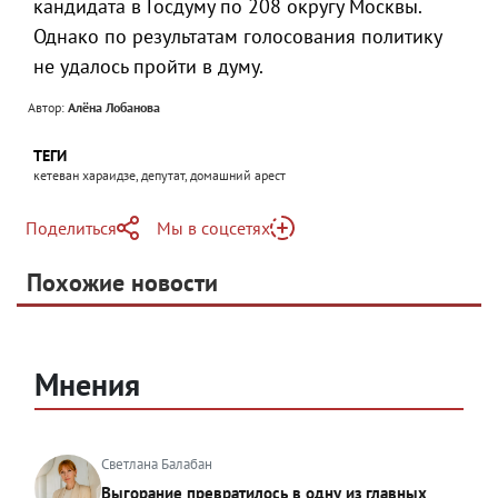
кандидата в Госдуму по 208 округу Москвы.
Однако по результатам голосования политику
не удалось пройти в думу.
Автор:
Алёна Лобанова
ТЕГИ
кетеван хараидзе, депутат, домашний арест
Поделиться
Мы в соцсетях
Telegram
Похожие новости
Telegram
Яндекс Дзен
ВКонтакте
Одноклассники
Мнения
Светлана Балабан
Выгорание превратилось в одну из главных