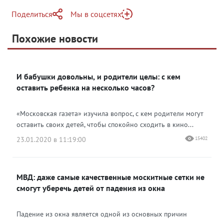
Поделиться
Мы в соцсетях
Telegram
Похожие новости
Telegram
Яндекс Дзен
ВКонтакте
И бабушки довольны, и родители целы: с кем
Одноклассники
оставить ребенка на несколько часов?
«Московская газета» изучила вопрос, с кем родители могут
оставить своих детей, чтобы спокойно сходить в кино...
23.01.2020 в 11:19:00
15402
МВД: даже самые качественные москитные сетки не
смогут уберечь детей от падения из окна
Падение из окна является одной из основных причин