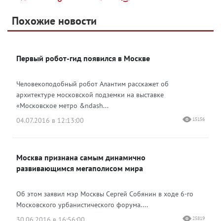
Telegram
Похожие новости
Telegram
Яндекс Дзен
ВКонтакте
Первый робот-гид появился в Москве
Одноклассники
Человекоподобный робот Алантим расскажет об
архитектуре московской подземки на выставке
«Московское метро &ndash...
04.07.2016 в 12:13:00
15156
Москва признана самым динамично
развивающимся мегаполисом мира
Об этом заявил мэр Москвы Сергей Собянин в ходе 6-го
Московского урбанистического форума....
30.06.2016 в 16:56:00
25819