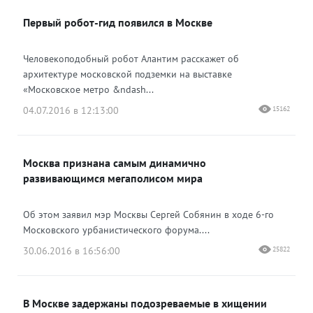
Первый робот-гид появился в Москве
Одноклассники
Человекоподобный робот Алантим расскажет об
архитектуре московской подземки на выставке
«Московское метро &ndash...
04.07.2016 в 12:13:00
15162
Москва признана самым динамично
развивающимся мегаполисом мира
Об этом заявил мэр Москвы Сергей Собянин в ходе 6-го
Московского урбанистического форума....
30.06.2016 в 16:56:00
25822
В Москве задержаны подозреваемые в хищении