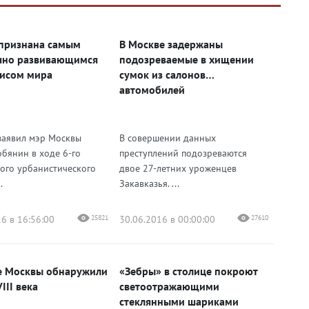
признана самым
В Москве задержаны
чно развивающимся
подозреваемые в хищении
исом мира
сумок из салонов
автомобилей
заявил мэр Москвы
В совершении данных
обянин в ходе 6-го
преступлений подозреваются
ого урбанистического
двое 27-летних уроженцев
.
Закавказья. ...
6 в 16:56:00
25821
30.06.2016 в 00:00:00
27610
е Москвы обнаружили
«Зебры» в столице покроют
III века
светоотражающими
стеклянными шариками