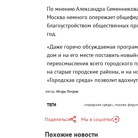
По мнению Александра Семенникова,
Москва немного опережает общефед
благоустройством общественных про
год.
«Даже горячо обсуждаемая программ
дом и на его месте поставить новый
переосмысления всего городского пр
на старые городские районы, и на н
«Городская среда» позволит вдохнут
Автор:
Игорь Петров
ТЕГИ
«городская среда», москва, форум
Поделиться
Мы в соцсетях
Telegram
Похожие новости
Telegram