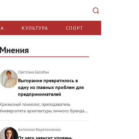
КА
КУЛЬТУРА
СПОРТ
Мнения
Светлана Балабан
Выгорание превратилось в
одну из главных проблем для
предпринимателей
Кризисный психолог, преподаватель
Университета архитектуры личного бренда
Светлана Балабан — о выгорании у
предпринимателей, его причинах, признаках
Ангелина Веретенченко
и способах преодоления Выгорание в 2026
году стало самой острой проблемой, однако
От чего зависит уровень