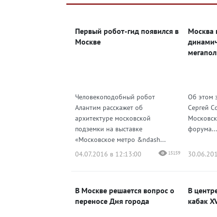
Яндекс Дзен
ВКонтакте
Первый робот-гид появился в
Москва 
Одноклассники
Москве
динами
мегапол
Человекоподобный робот
Об этом 
Алантим расскажет об
Сергей С
архитектуре московской
Московск
подземки на выставке
форума...
«Московское метро &ndash...
04.07.2016 в 12:13:00
15159
30.06.201
В Москве решается вопрос о
В центр
переносе Дня города
кабак XV