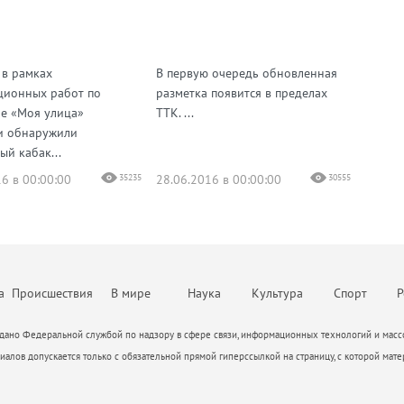
 в рамках
В первую очередь обновленная
ционных работ по
разметка появится в пределах
е «Моя улица»
ТТК. ...
и обнаружили
ый кабак...
6 в 00:00:00
35235
28.06.2016 в 00:00:00
30555
а
Происшествия
В мире
Наука
Культура
Спорт
Р
ано Федеральной службой по надзору в сфере связи, информационных технологий и массо
алов допускается только с обязательной прямой гиперссылкой на страницу, с которой мате