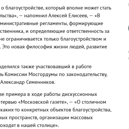
о благоустройстве, который вполне может стать
ьства», — напомнил Алексей Елисеев, — «В
дминистративные регламенты, формирующие
бственника, и определяющие ответственность за
не ограничивается только благоустройством и
. Это новая философия жизни людей, развитие
делился также участвовавший в работе
ь Комиссии Мосгордумы по законодательству,
к
 Александр Семенников.
тве примера в ходе работы дискуссионных
нтервью «Московской газете», — «О столичном
р
 каких-то конкретных объектов благоустройства,
ных пространств, организации массовых
оходят в нашей столице».
н