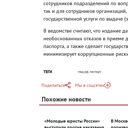
сотрудников подразделений по воп
так и для сотрудников организаций
государственной услуги по выдаче (
В ведомстве считают, что издание д
необоснованных отказов в приеме д
паспорта, а также сделает государст
минимизирует коррупционные риски
ТЕГИ
мвд рф, паспорт
Поделиться
Мы в соцсетях
Telegram
Похожие новости
Telegram
Яндекс Дзен
ВКонтакте
«Молодые юристы России»
В Москв
Одноклассники
выступили против наказания
произво