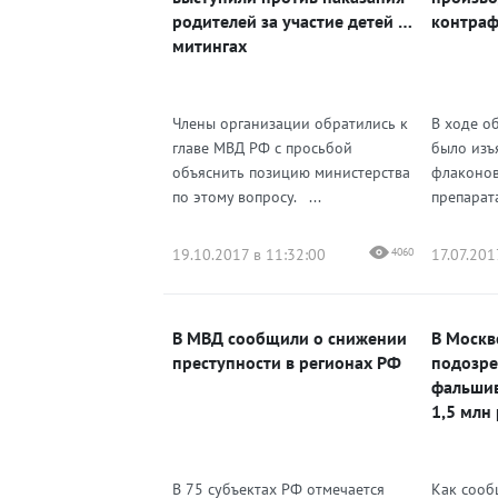
родителей за участие детей в
контраф
митингах
Члены организации обратились к
В ходе о
главе МВД РФ с просьбой
было изъ
объяснить позицию министерства
флаконов
по этому вопросу. ...
препарат
19.10.2017 в 11:32:00
4060
17.07.201
В МВД сообщили о снижении
В Москв
преступности в регионах РФ
подозре
фальшив
1,5 млн
В 75 субъектах РФ отмечается
Как соо