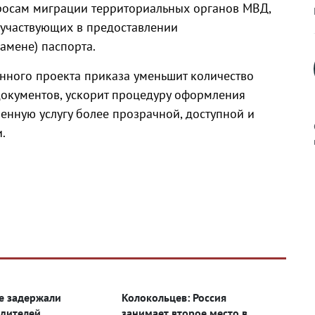
росам миграции территориальных органов МВД,
, участвующих в предоставлении
замене) паспорта.
анного проекта приказа уменьшит количество
окументов, ускорит процедуру оформления
венную услугу более прозрачной, доступной и
.
к
р
е задержали
Колокольцев: Россия
н
дителей
занимает второе место в