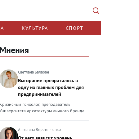
КА
КУЛЬТУРА
СПОРТ
Мнения
Светлана Балабан
Выгорание превратилось в
одну из главных проблем для
предпринимателей
Кризисный психолог, преподаватель
Университета архитектуры личного бренда
Светлана Балабан — о выгорании у
предпринимателей, его причинах, признаках
Ангелина Веретенченко
и способах преодоления Выгорание в 2026
году стало самой острой проблемой, однако
От чего зависит уровень