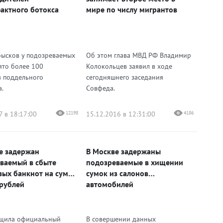
актного ботокса
мире по числу мигрантов
бысков у подозреваемых
Об этом глава МВД РФ Владимир
ято более 100
Колокольцев заявил в ходе
 поддельного
сегодняшнего заседания
а.
Совфеда.
7 в 18:17:00
12198
15.12.2016 в 12:31:00
4186
е задержан
В Москве задержаны
ваемый в сбыте
подозреваемые в хищении
ых банкнот на сумму
сумок из салонов
 рублей
автомобилей
бщила официальный
В совершении данных