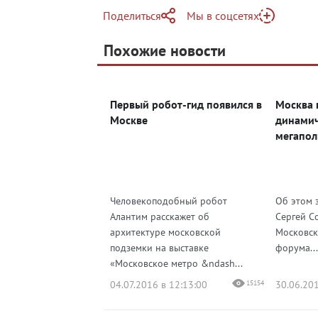
Поделиться
Мы в соцсетях
Telegram
Похожие новости
Telegram
Яндекс Дзен
ВКонтакте
Первый робот-гид появился в
Москва 
Одноклассники
Москве
динами
мегапол
Человекоподобный робот
Об этом 
Алантим расскажет об
Сергей С
архитектуре московской
Московск
подземки на выставке
форума...
«Московское метро &ndash...
04.07.2016 в 12:13:00
15154
30.06.201