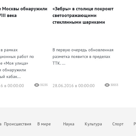
е Москвы обнаружили
«Зебры» в столице покроют
III века
светоотражающими
стеклянными шариками
 в рамках
В первую очередь обновленная
ционных работ по
разметка появится в пределах
е «Моя улица»
ТТК. ...
и обнаружили
ый кабак...
6 в 00:00:00
35235
28.06.2016 в 00:00:00
30553
а
Происшествия
В мире
Наука
Культура
Спорт
Р