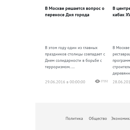
В Москве решается вопрос о
В центр
переносе Дня города
кабак XV
В этом году один из главных
В Москве
праздников столицы совпадает с
реставра
Днем солидарности в борьбе с
программ
терроризмом. ...
строител
деревянн
29.06.2016 в 00:00:00
27252
28.06.201
Политика
Общество
Экономик