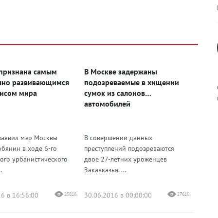
признана самым
В Москве задержаны
чно развивающимся
подозреваемые в хищении
исом мира
сумок из салонов
автомобилей
к
заявил мэр Москвы
В совершении данных
обянин в ходе 6-го
преступлений подозреваются
ого урбанистического
двое 27-летних уроженцев
.
Закавказья. ...
р
6 в 16:56:00
25816
30.06.2016 в 00:00:00
27610
н