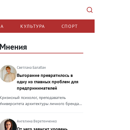
КА
КУЛЬТУРА
СПОРТ
Мнения
Светлана Балабан
Выгорание превратилось в
одну из главных проблем для
предпринимателей
Кризисный психолог, преподаватель
Университета архитектуры личного бренда
Светлана Балабан — о выгорании у
предпринимателей, его причинах, признаках
Ангелина Веретенченко
и способах преодоления Выгорание в 2026
году стало самой острой проблемой, однако
От чего зависит уровень