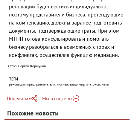
реновации будет вестись индивидуально,
поэтому представители бизнеса, претендующие
на компенсацию, должны заранее подготовить
документы, подтверждающие траты. При этом
МТПП готова консультировать и помогать
бизнесу разобраться в возможных спорах и
конфликтах, осуществляя функцию медиации.
Автор:
Сергей Коршунов
ТЕГИ
реновация, предприниматели, москва, владимир платонов, мтпп
Поделиться
Мы в соцсетях
Telegram
Похожие новости
Telegram
Яндекс Дзен
ВКонтакте