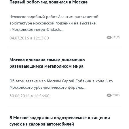
Первый робот-гид появился в Москве
Одноклассники
Человекоподобный робот Алантим расскажет об
архитектуре московской подземки на выставке
«Московское метро &ndash...
04.07.2016 в 12:13:00
15163
Москва признана самым динамично
развивающимся мегаполисом мира
Об этом заявил мэр Москвы Сергей Собянин в ходе 6-го
Московского урбанистического форума....
30.06.2016 в 16:56:00
25823
В Москве задержаны подозреваемые в хищении
сумок из салонов автомобилей