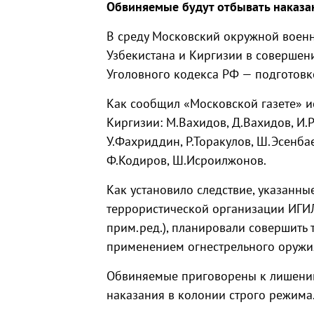
Обвиняемые будут отбывать наказан
В среду Московский окружной воен
Узбекистана и Киргизии в совершени
Уголовного кодекса РФ — подготовк
Как сообщил «Московской газете» и
Киргизии: М.Вахидов, Д.Вахидов, И.
У.Фахриддин, Р.Торакулов, Ш.Эсенба
Ф.Кодиров, Ш.Исроилжонов.
Как установило следствие, указанны
террористической организации ИГИЛ
прим.ред.), планировали совершить 
применением огнестрельного оружия
Обвиняемые приговорены к лишению 
наказания в колонии строго режима