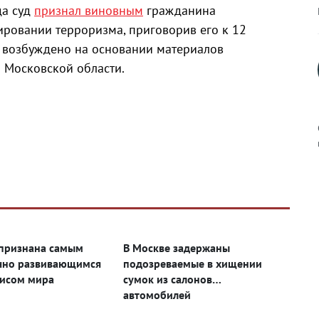
да суд
признал виновным
гражданина
ровании терроризма, приговорив его к 12
о возбуждено на основании материалов
 Московской области.
к
признана самым
В Москве задержаны
чно развивающимся
подозреваемые в хищении
р
исом мира
сумок из салонов
автомобилей
н