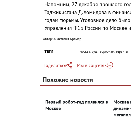
Напомним, 27 декабря прошлого го
Таджикистана Д.Хомидова в финанси
годам тюрьмы. Уголовное дело был
Управления ФСБ России по Москве и
Автор:
Анастасия Крамер
ТЕГИ
москва, суд, терроризм, теракты
Поделиться
Мы в соцсетях
Telegram
Похожие новости
Telegram
Яндекс Дзен
ВКонтакте
Первый робот-гид появился в
Москва 
Одноклассники
Москве
динами
мегапол