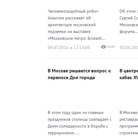
Человекоподобный робот
Об этом 
Алантим расскажет об
Сергей С
архитектуре московской
Московск
подземки на выставке
форума...
«Московское метро &ndash...
04.07.2016 в 12:13:00
15154
30.06.201
В Москве решается вопрос о
В центр
переносе Дня города
кабак XV
В этом году один из главных
В Москве
праздников столицы совпадает с
реставра
Днем солидарности в борьбе с
программ
терроризмом. ...
строител