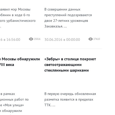
заявил мэр Москвы
В совершении данных
обянин в ходе 6-го
преступлений подозреваются
ого урбанистического
двое 27-летних уроженцев
.
Закавказья. ...
6 в 16:56:00
25816
30.06.2016 в 00:00:00
27610
е Москвы обнаружили
«Зебры» в столице покроют
III века
светоотражающими
стеклянными шариками
 в рамках
В первую очередь обновленная
ционных работ по
разметка появится в пределах
е «Моя улица»
ТТК. ...
и обнаружили