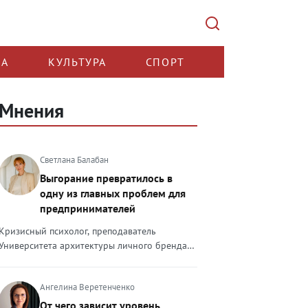
КА
КУЛЬТУРА
СПОРТ
Мнения
Светлана Балабан
Выгорание превратилось в
одну из главных проблем для
предпринимателей
Кризисный психолог, преподаватель
Университета архитектуры личного бренда
Светлана Балабан — о выгорании у
предпринимателей, его причинах, признаках
Ангелина Веретенченко
и способах преодоления Выгорание в 2026
году стало самой острой проблемой, однако
От чего зависит уровень