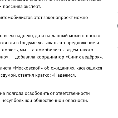
 пояснила эксперт.
автомобилистов этот законопроект можно
о всем надоело, да и на данный момент просто
хотят ли в Госдуме услышать это предложение и
Повторюсь, мы — автомобилисты, ждем такого
вно», — добавила координатор «Синих ведёрок».
алиста «Московской» об ожиданиях, касающихся
к
думой, ответил кратко: «Надеемся,
на полгода освободить от ответственности
р
 несут большой общественной опасности.
н