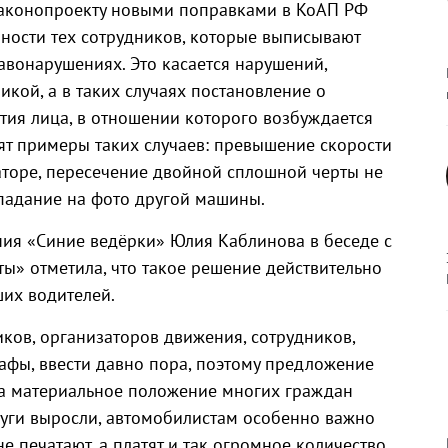
 законопроекту новыми поправками в КоАП РФ
нности тех сотрудников, которые выписывают
вонарушениях. Это касается нарушений,
кой, а в таких случаях постановление о
тия лица, в отношении которого возбуждается
ят примеры таких случаев: превышение скорости
аторе, пересечение двойной сплошной черты не
опадание на фото другой машины.
ия «Синие ведёрки» Юлия Каблинова в беседе с
ы» отметила, что такое решение действительно
их водителей.
ков, организаторов движения, сотрудников,
ы, ввести давно пора, поэтому предложение
гда материальное положение многих граждан
слуги выросли, автомобилистам особенно важно
е печатают, а платят и так огромное количество