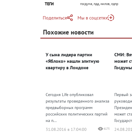
ТЕГИ
госдума, пдд, нилов, лдпр
Поделиться
Мы в соцсетях
Telegram
Похожие новости
Telegram
Яндекс Дзен
ВКонтакте
У сына лидера партии
СМИ: Вя
Одноклассники
«Яблоко» нашли элитную
может с
квартиру в Лондоне
Госдумы
Сегодня Life опубликовал
Первый з
результаты проведенного анализа
руководи
предвыборных программ
Президен
российских политических партий
может ст
на п...
Государст
31.08.2016 в 17:04:00
6175
24.08.201