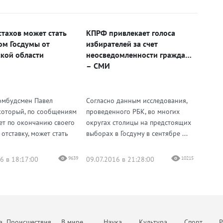
стахов может стать
КПРФ привлекает голоса
ом Госдумы от
избирателей за счет
кой области
неосведомленности граждан
– СМИ
омбудсмен Павел
Согласно данным исследования,
 который, по сообщениям
проведенного РБК, во многих
ет по окончанию своего
округах столицы на предстоящих
 отставку, может стать
выборах в Госдуму в сентябре ...
6 в 18:17:00
9639
09.07.2016 в 21:28:00
10215
а
Происшествия
В мире
Наука
Культура
Спорт
Р