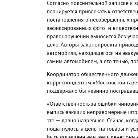
Согласно пояснительной записке к
планируется привлекать к ответстве
постановления о несовершенных пра
зафиксированных фото- и видеотехни
правонарушении выносится без учас
дело. Авторы законопроекта привод
автомобиля, находящегося на эваку
самим автомобилем, а его тенью, п
Координатор общественного движен
корреспондентом «Московской газет
поддержало бы невинно пострадавш
«Ответственность за ошибки чиновни
выписывающих неправомерные штраф
это — давно назревшее. Сейчас, ко
пошатнулось, а цены на товары и у
быть защищенными, ведь денег они н