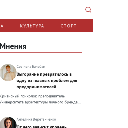
КА
КУЛЬТУРА
СПОРТ
Мнения
Светлана Балабан
Выгорание превратилось в
одну из главных проблем для
предпринимателей
Кризисный психолог, преподаватель
Университета архитектуры личного бренда
Светлана Балабан — о выгорании у
предпринимателей, его причинах, признаках
Ангелина Веретенченко
и способах преодоления Выгорание в 2026
году стало самой острой проблемой, однако
От чего зависит уровень