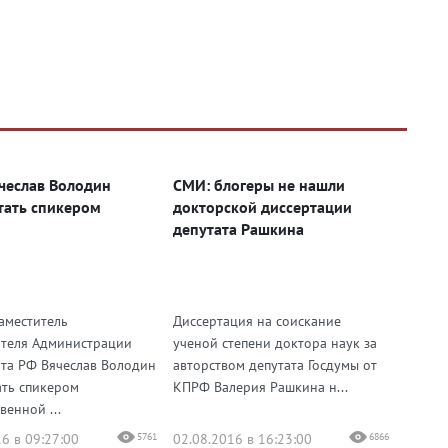
чеслав Володин
СМИ: блогеры не нашли
тать спикером
докторской диссертации
депутата Рашкина
аместитель
Диссертация на соискание
теля Администрации
ученой степени доктора наук за
та РФ Вячеслав Володин
авторством депутата Госдумы от
ать спикером
КПРФ Валерия Рашкина н...
венной ...
6 в 09:27:00
5761
02.08.2016 в 16:23:00
6866