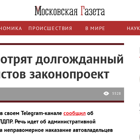
НОМИКА
ПРОИСШЕСТВИЯ
В МИРЕ
НАУ
мотрят долгожданный
стов законопроект
5528
в своем Telegram-канале
сообщил
об
ЛДПР. Речь идет об административной
за неправомерное наказание автовладельцев