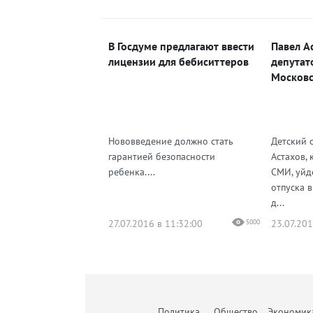
В Госдуме предлагают ввести
Павел А
лицензии для бебиситтеров
депутат
Московс
Нововведение должно стать
Детский 
гарантией безопасности
Астахов,
ребенка....
СМИ, уйд
отпуска в
д...
27.07.2016 в 11:32:00
5000
23.07.201
Политика
Общество
Экономик