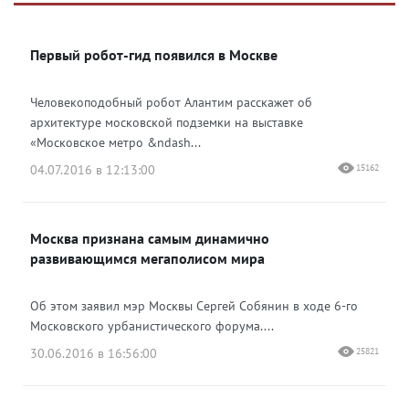
Яндекс Дзен
ВКонтакте
Первый робот-гид появился в Москве
Одноклассники
Человекоподобный робот Алантим расскажет об
архитектуре московской подземки на выставке
«Московское метро &ndash...
04.07.2016 в 12:13:00
15162
Москва признана самым динамично
развивающимся мегаполисом мира
Об этом заявил мэр Москвы Сергей Собянин в ходе 6-го
Московского урбанистического форума....
30.06.2016 в 16:56:00
25821