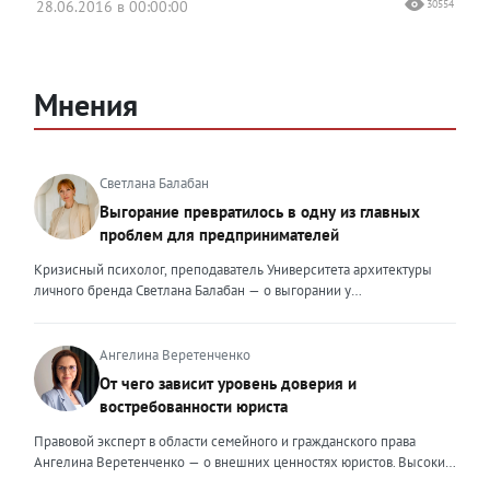
28.06.2016 в 00:00:00
30554
Мнения
Светлана Балабан
Выгорание превратилось в одну из главных
проблем для предпринимателей
Кризисный психолог, преподаватель Университета архитектуры
личного бренда Светлана Балабан — о выгорании у
предпринимателей, его причинах, признаках и способах
преодоления Выгорание в 2026 году стало самой острой
проблемой, однако выгорание у предпринимателей заметно
Ангелина Веретенченко
отличается от выгорания у наёмных сотрудников. Наёмный
От чего зависит уровень доверия и
сотрудник может уйти на больничный или в отпуск, пожаловаться
востребованности юриста
на что-то начальству или сменить работу. Предприниматель — сам
себе начальник и основа системы. Если он устаёт, бизнес не встанет
Правовой эксперт в области семейного и гражданского права
на паузу, а просто начнёт разваливаться. У предпринимателей
Ангелина Веретенченко — о внешних ценностях юристов. Высокий
принято говорить, что они не имеют право на выгорание или на
уровень экспертности, профессионализм,