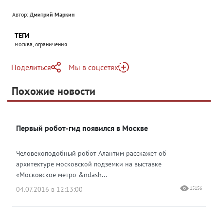
Автор:
Дмитрий Маркин
ТЕГИ
москва, ограничения
Поделиться
Мы в соцсетях
Telegram
Похожие новости
Telegram
Яндекс Дзен
ВКонтакте
Первый робот-гид появился в Москве
Одноклассники
Человекоподобный робот Алантим расскажет об
архитектуре московской подземки на выставке
«Московское метро &ndash...
04.07.2016 в 12:13:00
15156