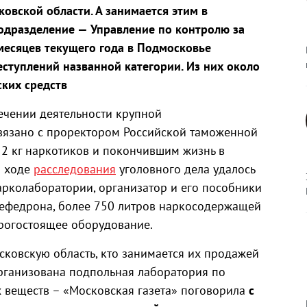
овской области. А занимается этим в
одразделение — Управление по контролю за
месяцев текущего года в Подмосковье
еступлений названной категории. Из них около
ких средств
ечении деятельности крупной
вязано с проректором Российской таможенной
 2 кг наркотиков и покончившим жизнь в
В ходе
расследования
уголовного дела удалось
арколаборатории, организатор и его пособники
мефедрона, более 750 литров наркосодержащей
орогостоящее оборудование.
сковскую область, кто занимается их продажей
организована подпольная лаборатория по
 веществ – «Московская газета» поговорила
с