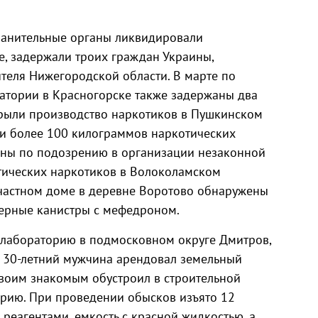
ранительные органы ликвидировали
, задержали троих граждан Украины,
теля Нижегородской области. В марте по
атории в Красногорске также задержаны два
крыли производство наркотиков в Пушкинском
ли более 100 килограммов наркотических
аны по подозрению в организации незаконной
тических наркотиков в Волоколамском
 частном доме в деревне Воротово обнаружены
ерные канистры с мефедроном.
лабораторию в подмосковном округе Дмитров,
. 30-летний мужчина арендовал земельный
своим знакомым обустроил в строительной
рию. При проведении обысков изъято 12
реагентами, емкость с красной жидкостью, а