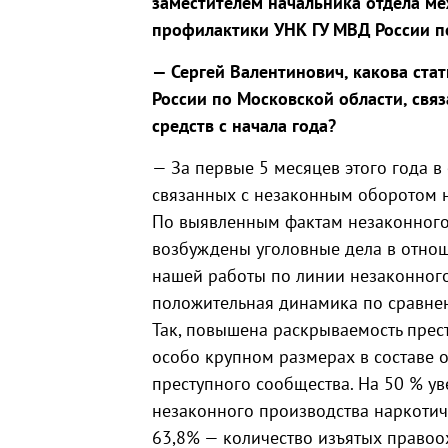
заместителем начальника отдела м
профилактики УНК ГУ МВД России п
— Сергей Валентинович, какова ста
России по Московской области, свя
средств с начала года?
— За первые 5 месяцев этого года в
связанных с незаконным оборотом на
По выявленным фактам незаконного 
возбуждены уголовные дела в отнош
нашей работы по линии незаконного
положительная динамика по сравне
Так, повышена раскрываемость прест
особо крупном размерах в составе 
преступного сообщества. На 50 % у
незаконного производства наркотич
63,8% — количество изъятых право