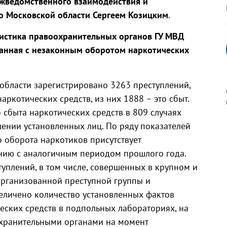
ежведомственного взаимодействия и
о Московской области Сергеем Козицким
.
тистика правоохранительных органов ГУ МВД
занная с незаконным оборотом наркотических
 области зарегистрировано 3263 преступлений,
ркотических средств, из них 1888 – это сбыт.
сбыта наркотических средств в 809 случаях
ении установленных лиц. По ряду показателей
к
 оборота наркотиков присутствует
нию с аналогичным периодом прошлого года.
уплений, в том числе, совершенных в крупном и
организованной преступной группы и
р
величено количество установленных фактов
еских средств в подпольных лабораториях, на
н
охранительными органами на момент