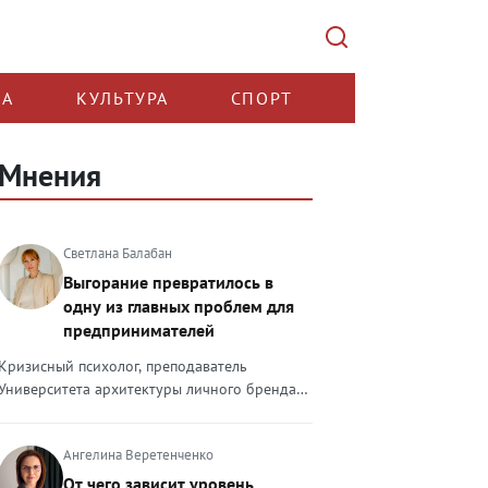
КА
КУЛЬТУРА
СПОРТ
Мнения
Светлана Балабан
Выгорание превратилось в
одну из главных проблем для
предпринимателей
Кризисный психолог, преподаватель
Университета архитектуры личного бренда
Светлана Балабан — о выгорании у
предпринимателей, его причинах, признаках
Ангелина Веретенченко
и способах преодоления Выгорание в 2026
году стало самой острой проблемой, однако
От чего зависит уровень