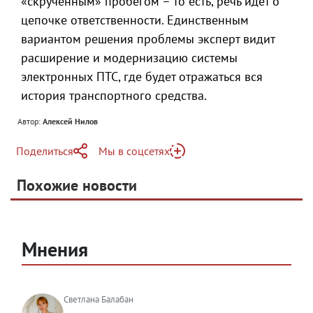
«скрученным» пробегом – то есть, речь идет о
цепочке ответственности. Единственным
вариантом решения проблемы эксперт видит
расширение и модернизацию системы
электронных ПТС, где будет отражаться вся
история транспортного средства.
Автор:
Алексей Нилов
Поделиться
Мы в соцсетях
Telegram
Похожие новости
Telegram
Яндекс Дзен
ВКонтакте
Одноклассники
Мнения
Светлана Балабан