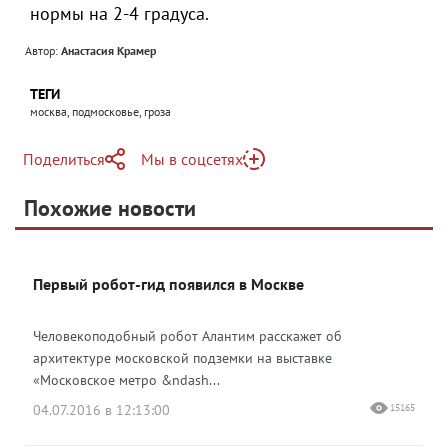
нормы на 2-4 градуса.
Автор:
Анастасия Крамер
ТЕГИ
москва, подмосковье, гроза
Поделиться
Мы в соцсетях
Telegram
Похожие новости
Telegram
Яндекс Дзен
ВКонтакте
Первый робот-гид появился в Москве
Одноклассники
Человекоподобный робот Алантим расскажет об
архитектуре московской подземки на выставке
«Московское метро &ndash...
04.07.2016 в 12:13:00
15165