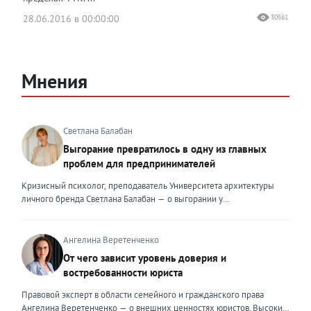
28.06.2016 в 00:00:00
30561
Мнения
Светлана Балабан
Выгорание превратилось в одну из главных
проблем для предпринимателей
Кризисный психолог, преподаватель Университета архитектуры
личного бренда Светлана Балабан — о выгорании у
предпринимателей, его причинах, признаках и способах
преодоления Выгорание в 2026 году стало самой острой
проблемой, однако выгорание у предпринимателей заметно
Ангелина Веретенченко
отличается от выгорания у наёмных сотрудников. Наёмный
От чего зависит уровень доверия и
сотрудник может уйти на больничный или в отпуск, пожаловаться
востребованности юриста
на что-то начальству или сменить работу. Предприниматель — сам
себе начальник и основа системы. Если он устаёт, бизнес не встанет
Правовой эксперт в области семейного и гражданского права
на паузу, а просто начнёт разваливаться. У предпринимателей
Ангелина Веретенченко — о внешних ценностях юристов. Высокий