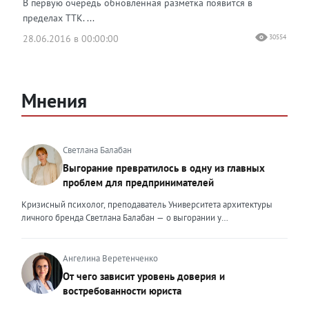
В первую очередь обновленная разметка появится в
пределах ТТК. ...
28.06.2016 в 00:00:00
30554
Мнения
Светлана Балабан
Выгорание превратилось в одну из главных
проблем для предпринимателей
Кризисный психолог, преподаватель Университета архитектуры
личного бренда Светлана Балабан — о выгорании у
предпринимателей, его причинах, признаках и способах
преодоления Выгорание в 2026 году стало самой острой
проблемой, однако выгорание у предпринимателей заметно
Ангелина Веретенченко
отличается от выгорания у наёмных сотрудников. Наёмный
От чего зависит уровень доверия и
сотрудник может уйти на больничный или в отпуск, пожаловаться
востребованности юриста
на что-то начальству или сменить работу. Предприниматель — сам