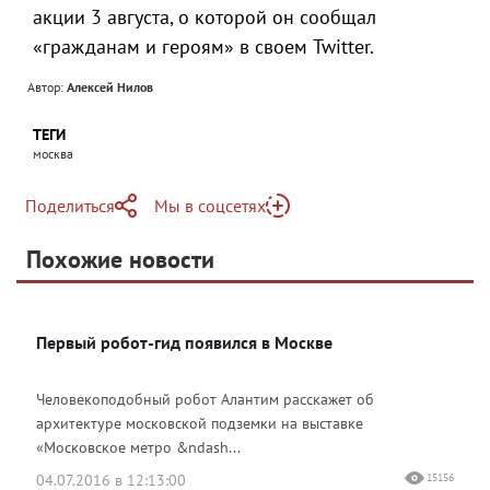
акции 3 августа, о которой он сообщал
«гражданам и героям» в своем Twitter.
Автор:
Алексей Нилов
ТЕГИ
москва
Поделиться
Мы в соцсетях
Telegram
Похожие новости
Telegram
Яндекс Дзен
ВКонтакте
Первый робот-гид появился в Москве
Одноклассники
Человекоподобный робот Алантим расскажет об
архитектуре московской подземки на выставке
«Московское метро &ndash...
04.07.2016 в 12:13:00
15156