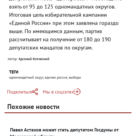
взять от 95 до 125 одномандатных округов.
Итоговая цель избирательной кампании
«Единой России» при этом заявлена гораздо
выше. По имеющимся данным, партия
рассчитывает на получение от 180 до 190
депутатских мандатов по округам.
Автор:
Арсений Котовский
ТЕГИ
одномандатный округ, единая россия, выборы
Поделиться
Мы в соцсетях
Telegram
Похожие новости
Telegram
Яндекс Дзен
ВКонтакте
Павел Астахов может стать депутатом Госдумы от
Одноклассники