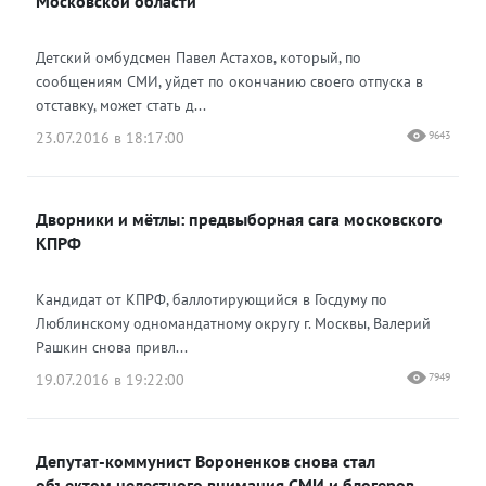
Московской области
Детский омбудсмен Павел Астахов, который, по
сообщениям СМИ, уйдет по окончанию своего отпуска в
отставку, может стать д...
23.07.2016 в 18:17:00
9643
Дворники и мётлы: предвыборная сага московского
КПРФ
Кандидат от КПРФ, баллотирующийся в Госдуму по
Люблинскому одномандатному округу г. Москвы, Валерий
Рашкин снова привл...
19.07.2016 в 19:22:00
7949
Депутат-коммунист Вороненков снова стал
объектом нелестного внимания СМИ и блогеров