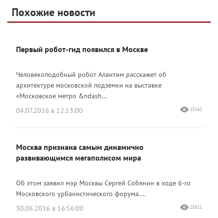
Telegram
Похожие новости
Telegram
Яндекс Дзен
ВКонтакте
Первый робот-гид появился в Москве
Одноклассники
Человекоподобный робот Алантим расскажет об
архитектуре московской подземки на выставке
«Московское метро &ndash...
04.07.2016 в 12:13:00
15162
Москва признана самым динамично
развивающимся мегаполисом мира
Об этом заявил мэр Москвы Сергей Собянин в ходе 6-го
Московского урбанистического форума....
30.06.2016 в 16:56:00
25821