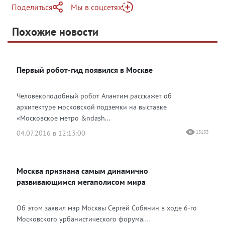
Поделиться
Мы в соцсетях
Telegram
Похожие новости
Telegram
Яндекс Дзен
ВКонтакте
Первый робот-гид появился в Москве
Одноклассники
Человекоподобный робот Алантим расскажет об
архитектуре московской подземки на выставке
«Московское метро &ndash...
04.07.2016 в 12:13:00
15153
Москва признана самым динамично
развивающимся мегаполисом мира
Об этом заявил мэр Москвы Сергей Собянин в ходе 6-го
Московского урбанистического форума....