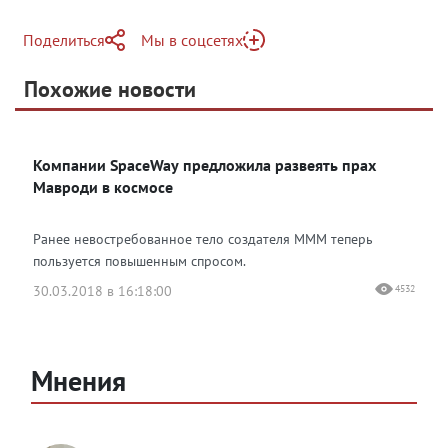
Поделиться
Мы в соцсетях
Telegram
Похожие новости
Telegram
Яндекс Дзен
ВКонтакте
Компании SpaceWay предложила развеять прах
Одноклассники
Мавроди в космосе
Ранее невостребованное тело создателя МММ теперь
пользуется повышенным спросом.
30.03.2018 в 16:18:00
4532
Мнения