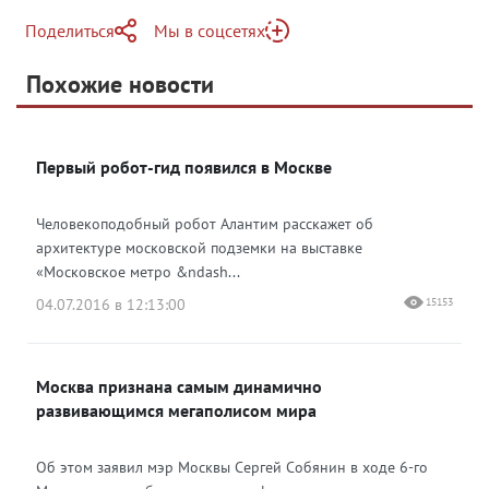
Поделиться
Мы в соцсетях
Telegram
Похожие новости
Telegram
Яндекс Дзен
ВКонтакте
Первый робот-гид появился в Москве
Одноклассники
Человекоподобный робот Алантим расскажет об
архитектуре московской подземки на выставке
«Московское метро &ndash...
04.07.2016 в 12:13:00
15153
Москва признана самым динамично
развивающимся мегаполисом мира
Об этом заявил мэр Москвы Сергей Собянин в ходе 6-го