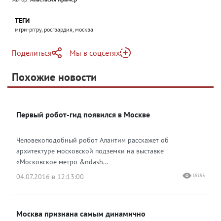
ТЕГИ
мгри-рггру, росгвардия, москва
Поделиться
Мы в соцсетях
Telegram
Похожие новости
Telegram
Яндекс Дзен
ВКонтакте
Первый робот-гид появился в Москве
Одноклассники
Человекоподобный робот Алантим расскажет об
архитектуре московской подземки на выставке
«Московское метро &ndash...
04.07.2016 в 12:13:00
15153
Москва признана самым динамично