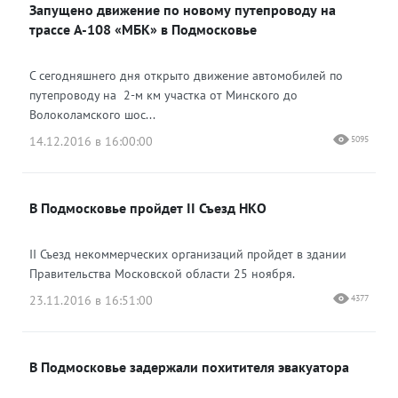
Запущено движение по новому путепроводу на
Одноклассники
трассе А-108 «МБК» в Подмосковье
С сегодняшнего дня открыто движение автомобилей по
путепроводу на 2-м км участка от Минского до
Волоколамского шос...
14.12.2016 в 16:00:00
5095
В Подмосковье пройдет II Съезд НКО
II Съезд некоммерческих организаций пройдет в здании
Правительства Московской области 25 ноября.
23.11.2016 в 16:51:00
4377
В Подмосковье задержали похитителя эвакуатора