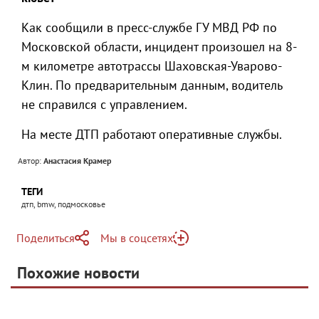
Как сообщили в пресс-службе ГУ МВД РФ по
Московской области, инцидент произошел на 8-
м километре автотрассы Шаховская-Уварово-
Клин. По предварительным данным, водитель
не справился с управлением.
На месте ДТП работают оперативные службы.
Автор:
Анастасия Крамер
ТЕГИ
дтп, bmw, подмосковье
Поделиться
Мы в соцсетях
Telegram
Похожие новости
Telegram
Яндекс Дзен
ВКонтакте