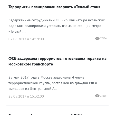
Террористы планировали взорвать «Теплый стан»
Одноклассники
Задержанные сотрудниками ФСБ 25 мая четыре исламских
радикала планировали устроить взрыв на станции метро
«Теплый ...
02.06.2017 в 14:19:00
27124
ФСБ задержала террористов, готовивших теракты на
московском транспорте
25 мая 2017 года в Москве задержаны 4 члена
террористической группы, состоящей из граждан РФ и
выходцев из Центральной А...
25.05.2017 в 15:32:00
25215