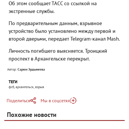
Об этом сообщает ТАСС со ссылкой на
экстренные службы.
По предварительным данным, взрывное
устройство было установлено между первой и
второй дверьми, передает Telegram-канал Mash.
Личность погибшего выясняется. Троицкий
проспект в Архангельске перекрыт.
Автор:
Сарюн Эрдынеева
ТЕГИ
фсб, архангельск, взрыв
Поделиться
Мы в соцсетях
Telegram
Похожие новости
Telegram
Яндекс Дзен
ВКонтакте