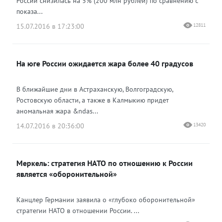
России снизилась на 5% (200 млн рублей) по сравнению с
показа...
15.07.2016 в 17:23:00
12811
На юге России ожидается жара более 40 градусов
В ближайшие дни в Астраханскую, Волгоградскую,
Ростовскую области, а также в Калмыкию придет
аномальная жара &ndas...
14.07.2016 в 20:36:00
13420
Меркель: стратегия НАТО по отношению к России
является «оборонительной»
Канцлер Германии заявила о «глубоко оборонительной»
стратегии НАТО в отношении России. ...