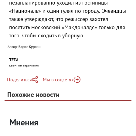
незапланированно уходил из гостиницы
«Националь» и один гулял по городу. Очевидцы
также утверждают, что режиссер захотел
посетить московский «Макдоналдс» только для
того, чтобы сходить в уборную.
Автор:
Борис Куркин
ТЕГИ
квентин тарантино
Поделиться
Мы в соцсетях
Telegram
Похожие новости
Telegram
Яндекс Дзен
ВКонтакте
Одноклассники
Мнения