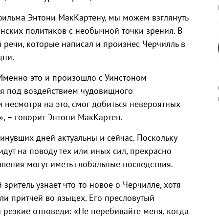
фильма Энтони МакКартену, мы можем взглянуть
нских политиков с необычной точки зрения. В
 речи, которые написал и произнес Черчилль в
дни.
 Именно это и произошло с Уинстоном
ся под воздействием чудовищного
и несмотря на это, смог добиться невероятных
», – говорит Энтони МакКартен.
к
инувших дней актуальны и сейчас. Поскольку
дут на поводу тех или иных сил, прекрасно
шения могут иметь глобальные последствия.
р
ритель узнает что-то новое о Черчилле, хотя
али притчей во языцех. Его пресловутый
 резкие отповеди: «Не перебивайте меня, когда
н