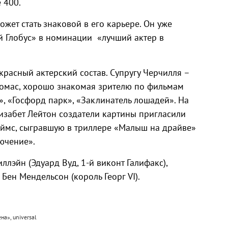
 400.
ожет стать знаковой в его карьере. Он уже
й Глобус» в номинации «лучший актер в
расный актерский состав. Супругу Черчилля –
Томас, хорошо знакомая зрителю по фильмам
, «Госфорд парк», «Заклинатель лошадей». На
изабет Лейтон создатели картины пригласили
ймс, сыгравшую в триллере «Малыш на драйве»
ючение».
лэйн (Эдуард Вуд, 1-й виконт Галифакс),
Бен Мендельсон (король Георг VI).
на», universal