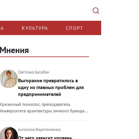
КА
КУЛЬТУРА
СПОРТ
Мнения
Светлана Балабан
Выгорание превратилось в
одну из главных проблем для
предпринимателей
Кризисный психолог, преподаватель
Университета архитектуры личного бренда
Светлана Балабан — о выгорании у
предпринимателей, его причинах, признаках
Ангелина Веретенченко
и способах преодоления Выгорание в 2026
году стало самой острой проблемой, однако
От чего зависит уровень