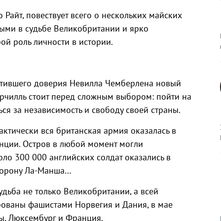
 Райт, повествует всего о нескольких майских
ыми в судьбе Великобритании и ярко
ой роль личности в истории.
атившего доверия Невилла Чемберлена новый
рчилль стоит перед сложным выбором: пойти на
ся за независимость и свободу своей страны.
актически вся британская армия оказалась в
нции. Остров в любой момент могли
оло 300 000 английских солдат оказались в
торону Ла-Манша…
удьба не только Великобритании, а всей
рованы фашистами Норвегия и Дания, в мае
ы, Люксембург и Франция.