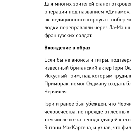
Для многих зрителей станет откров
операции под названием «Динамо», 
экспедиционного корпуса с побереж
лодки переправляли через Ла-Манш 
французских солдат.
Вхождение в образ
Если бы не анонсы и титры, подтвер
известный британский актер Гэри Ол
Искусный грим, над которым трудил
Приморак, помог Олдману создать б
Черчилля.
Гэри и ранее был убежден, что Черч
человечества, но прежде от лестных
том числе из-за неподходящей к ег
Энтони МакКартена, и узнав, что фил