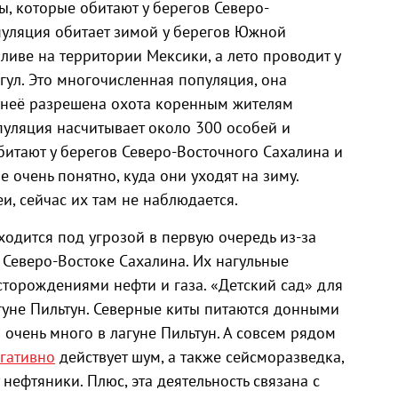
ы, которые обитают у берегов Северо-
пуляция обитает зимой у берегов Южной
иве на территории Мексики, а лето проводит у
агул. Это многочисленная популяция, она
а неё разрешена охота коренным жителям
опуляция насчитывает около 300 особей и
битают у берегов Северо-Восточного Сахалина и
 очень понятно, куда они уходят на зиму.
и, сейчас их там не наблюдается.
одится под угрозой в первую очередь из-за
 Северо-Востоке Сахалина. Их нагульные
торождениями нефти и газа. «Детский сад» для
гуне Пильтун. Северные киты питаются донными
очень много в лагуне Пильтун. А совсем рядом
гативно
действует шум, а также сейсморазведка,
нефтяники. Плюс, эта деятельность связана с