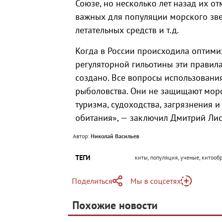
Союзе, но несколько лет назад их о
важных для популяции морского зве
летательных средств и т.д.
Когда в России происходила оптимиз
регуляторной гильотины эти правил
создано. Все вопросы использован
рыболовства. Они не защищают мор
туризма, судоходства, загрязнения 
обитания», — заключил Дмитрий Ли
Автор:
Николай Васильев
ТЕГИ
киты, популяция, ученые, китооб
Поделиться
Мы в соцсетях
Telegram
Похожие новости
Telegram
Яндекс Дзен