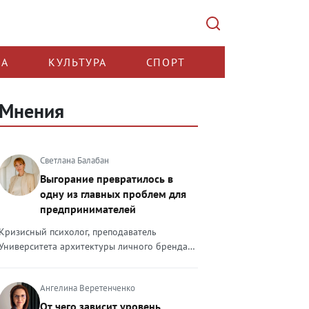
КА
КУЛЬТУРА
СПОРТ
Мнения
Светлана Балабан
Выгорание превратилось в
одну из главных проблем для
предпринимателей
Кризисный психолог, преподаватель
Университета архитектуры личного бренда
Светлана Балабан — о выгорании у
предпринимателей, его причинах, признаках
Ангелина Веретенченко
и способах преодоления Выгорание в 2026
году стало самой острой проблемой, однако
От чего зависит уровень