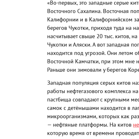
«Во-первых, это западные серые кит
Восточного Сахалина. Восточная по
Калифорнии и в Калифорнийском зал
берегов Чукотки, приходя туда на н
насчитывает свыше 20 тыс. китов, н
Чукотки и Аляски. А вот западная п
находится под угрозой. Они летом о
Восточной Камчатки, при этом мне не
Раньше они зимовали у берегов Коре
Западная популяция серых китов нах
работы нефтегазового комплекса на
пастбища совпадают с крупными мес
самок с детёнышами находится в ла
микроорганизмами, которых как раз 
— нефтяные платформы. На китов
не
которую время от времени проводят 