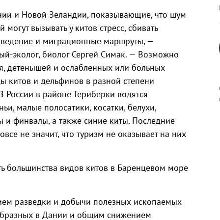
нии и Новой Зеландии, показывающие, что шум
й могут вызывать у китов стресс, сбивать
оведение и миграционные маршруты, —
ый-эколог, биолог Сергей Симак. — Возможно
я, детенышей и ослабленных или больных
ды китов и дельфинов в разной степени
 В России в районе Териберки водятся
и, малые полосатики, косатки, белухи,
ы и финвалы, а также синие киты. Последние
к
вовсе не значит, что туризм не оказывает на них
ть большинства видов китов в Баренцевом море
р
нием разведки и добычи полезных ископаемых
н
образных в Дании и общим снижением