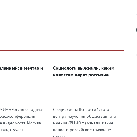
ланный: в мечтах и
Cоциологи выяснили, каким
новостям верят россияне
к
 МИА «Россия сегодня»
Специалисты Всероссийского
р
ресс-конференция
центра изучения общественного
е видеомоста Москва-
мнения (ВЦИОМ) узнали, какие
ль, с участ...
новости российские граждане
н
считаю...