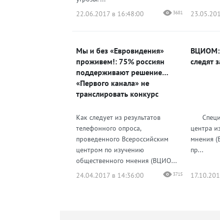
22.06.2017 в 16:48:00
3681
23.05.201
Мы и без «Евровидения»
ВЦИОМ: 
проживем!: 75% россиян
следят 
поддерживают решение
«Первого канала» не
транслировать конкурс
Как следует из результатов
Специал
телефонного опроса,
центра и
проведенного Всероссийским
мнения (
центром по изучению
пр...
общественного мнения (ВЦИО...
24.04.2017 в 14:36:00
3715
17.10.201