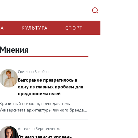
КА
КУЛЬТУРА
СПОРТ
Мнения
Светлана Балабан
Выгорание превратилось в
одну из главных проблем для
предпринимателей
Кризисный психолог, преподаватель
Университета архитектуры личного бренда
Светлана Балабан — о выгорании у
предпринимателей, его причинах, признаках
Ангелина Веретенченко
и способах преодоления Выгорание в 2026
году стало самой острой проблемой, однако
От чего зависит уровень