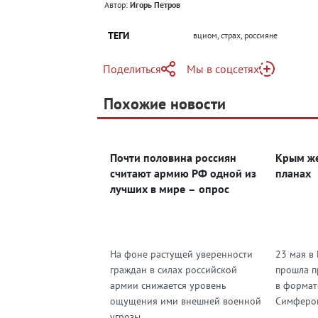
Автор:
Игорь Петров
ТЕГИ
вциом, страх, россияне
Поделиться
Мы в соцсетях
Telegram
Похожие новости
Telegram
Яндекс Дзен
ВКонтакте
Почти половина россиян
Крым же
Одноклассники
считают армию РФ одной из
планах
лучших в мире – опрос
На фоне растущей уверенности
23 мая в
граждан в силах российской
прошла п
армии снижается уровень
в формат
ощущения ими внешней военной
Симферопо
угрозы. ...