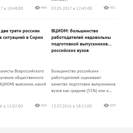
7 в 18:48:00
4486
03.05.2017 в 12:45:00
4331
две трети россиян
ВЦИОМ: большинство
за ситуацией в Сирии
работодателей недовольны
подготовкой выпускников
российских вузов
исты Всероссийского
Большинство российских
зучения общественного
работодателей оценивают
ВЦИОМ) выяснили, какой
качество подготовки выпускников
вузов как среднее (55%) или н...
6 в 12:02:00
3658
13.07.2016 в 18:15:00
5029