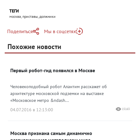
ТЕГИ
москва, приставы, должники
Поделиться
Мы в соцсетях
Telegram
Похожие новости
Telegram
Яндекс Дзен
ВКонтакте
Первый робот-гид появился в Москве
Одноклассники
Человекоподобный робот Алантим расскажет об
архитектуре московской подземки на выставке
«Московское метро &ndash...
04.07.2016 в 12:13:00
15163
Москва признана самым динамично